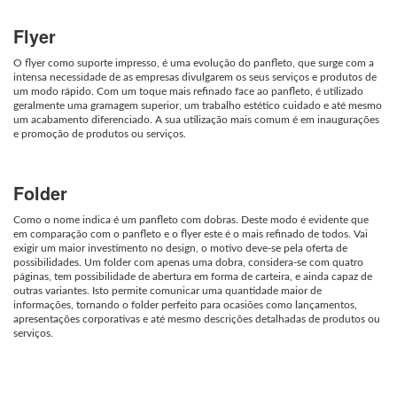
Flyer
O
flyer
como suporte impresso, é uma evolução do panfleto, que surge com a
intensa necessidade
de as
empresas divulgarem os seus serviços e produtos de
um modo rápido. Com um toque mais refinado face ao panfleto, é utilizado
geralmente uma gramagem superior, um trabalho estético cuidado e até mesmo
um acabamento diferenciado. A sua utilização mais comum é em inaugurações
e promoção de produtos ou serviços.
Folder
C
omo
o nome indica é um panfleto com dobras. Deste modo é evidente que
em comparação com o panfleto e o
flyer
este é o mais refinado de todos. Vai
exigir um maior investimento no design, o motivo deve-se pela oferta de
possibilidades. Um
folder
com apenas uma dobra, considera-se com quatro
páginas, tem possibilidade de
abertura em forma de
carteira
, e ainda capaz de
outras variantes. Isto permite comunicar uma quantidade maior de
informações, tornando o
folder
perfeito para ocasiões como lançamentos,
apresentações corporativas e até mesmo descrições detalhadas de produtos ou
serviços.