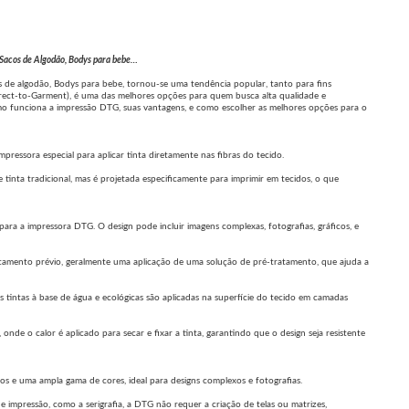
, Sacos de Algodão, Bodys para bebe…
os de algodão, Bodys para bebe, tornou-se uma tendência popular, tanto para fins
Direct-to-Garment), é uma das melhores opções para quem busca alta qualidade e
como funciona a impressão DTG, suas vantagens, e como escolher as melhores opções para o
mpressora especial para aplicar tinta diretamente nas fibras do tecido.
inta tradicional, mas é projetada especificamente para imprimir em tecidos, o que
ra a impressora DTG. O design pode incluir imagens complexas, fotografias, gráficos, e
atamento prévio, geralmente uma aplicação de uma solução de pré-tratamento, que ajuda a
tintas à base de água e ecológicas são aplicadas na superfície do tecido em camadas
nde o calor é aplicado para secar e fixar a tinta, garantindo que o design seja resistente
s e uma ampla gama de cores, ideal para designs complexos e fotografias.
e impressão, como a serigrafia, a DTG não requer a criação de telas ou matrizes,