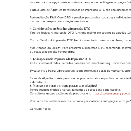
tornando-a uma opção mais econômica para pequenas tiragens ou peças úni
Tinta à Base de Água: As tintas usadas na impressão DTG são ecologicamente
Personalização Fácil: Com DTG, é possível personalizar cada peça individualmen
marcas que desejam criar coleções exclusivas.
4. Considerações ao Escolher a Impressão DTG
Tipo de Tecido: A impressão DTG funciona melhor em tecidos de algodão 100
Cor do Tecido: A impressão DTG funciona em tecidos escuros e claros, os res
Manutenção do Design: Para preservar a impressão DTG, recomenda-se lavar as
ou secadoras em alta temperatura.
5. Aplicações mais Populares da Impressão DTG
T-Shirts Personalizadas: Perfeitas para brindes, merchandising, uniformes per
Sweatshirts e Polos: Oferecem um toque premium a peças de vestuário, espec
Sacos de Algodão: Ideais para brindes promocionais, campanhas de conscient
e duradouras.
6. Precisas das peças de roupa para as suas criações?
Temos imensos modelos, cortes, tamanhos e cores para a sua escolha.
Consulte os nossos catálogos de produtos em:
https://screencentury.pt/cat
Precisa de mais esclarecimentos de como personalizar a suas peças de roupa?
Consulte-nos já!
Telm. 256 890 178 – 256 808 218