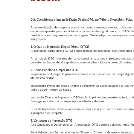
Guia Completo para Impressão Digital Direta (DTG) em T-Shirts, Sweatshirts, Polos
A personalização de roupas e acessórios, como camisetas, sweats, polos, sac
comerciais quanto pessoais. A técnica de impressão digital direta, ou DTG (
flexibilidade em pequenas e medias tiragens. Neste artigo, vamos explorar 
seu projeto.
1. O Que é a Impressão Digital Direta (DTG)?
A impressão digital direta (DTG) é uma técnica de impressão que utiliza uma i
A tecnologia DTG funciona de forma semelhante a uma impressora de jato de t
permite resultados de alta qualidade com detalhes nítidos e cores vibrantes.
2. Como Funciona a Impressão DTG?
Preparação do Design: O processo começa com o envio de um design digital pa
até mesmo textos.
Tratamento Prévio do Tecido: Antes de imprimir, as peças passam por um tr
tinta a aderir melhor ao tecido.
Impressão Direta: A impressora DTG então imprime diretamente no tecido. As 
finas, garantindo que o design seja detalhado e durável.
Cura da Impressão: Após a impressão, a peça passa por um processo de cura, o
a lavagens e ao desgaste.
3. Vantagens da Impressão DTG
Alta Qualidade e Detalhamento: A impressão DTG permite detalhes muito fino
Flexibilidade para Pequenas e medias Tiragens: Diferente de outras técnicas d