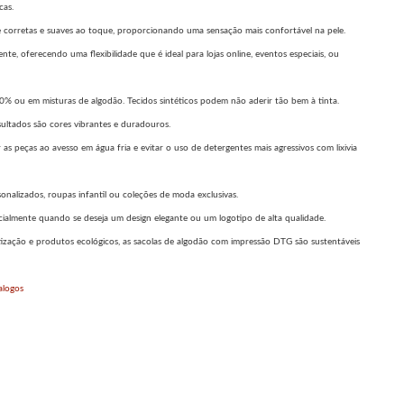
cas.
 corretas e suaves ao toque, proporcionando uma sensação mais confortável na pele.
te, oferecendo uma flexibilidade que é ideal para lojas online, eventos especiais, ou
% ou em misturas de algodão. Tecidos sintéticos podem não aderir tão bem à tinta.
ultados são cores vibrantes e duradouros.
 peças ao avesso em água fria e evitar o uso de detergentes mais agressivos com lixivia
sonalizados, roupas infantil ou coleções de moda exclusivas.
ialmente quando se deseja um design elegante ou um logotipo de alta qualidade.
ização e produtos ecológicos, as sacolas de algodão com impressão DTG são sustentáveis
alogos