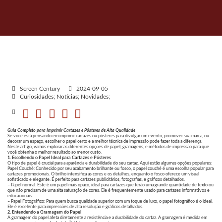
Screen Century
2024-09-05
Curiosidades; Notícias; Novidades;
Guia Completo para Imprimir Cartazes e Pósteres de Alta Qualidade
Se você está pensando em imprimir cartazes ou pósteres para divulgar um evento, promover sua marca, ou
decorar um espaço, escolher o papel certo e a melhor técnica de impressão pode fazer toda a diferença.
Neste artigo, vamos explorar as diferentes opções de papel, gramagens, e métodos de impressão para que
você obtenha o melhor resultado ao menor custo.
1. Escolhendo o Papel Ideal para Cartazes e Pósteres
O tipo de papel é crucial para a aparência e durabilidade do seu cartaz. Aqui estão algumas opções populares:
Papel Couché: Conhecido por seu acabamento brilhante ou fosco, o papel couché é uma escolha popular para
cartazes promocionais. O brilho intensifica as cores e os detalhes, enquanto o fosco oferece um visual
sofisticado e elegante. É perfeito para cartazes publicitários, fotografias, e gráficos detalhados.
– Papel normal: Este é um papel mais opaco, ideal para cartazes que terão uma grande quantidade de texto ou
que não precisam de uma alta saturação de cores. Ele é frequentemente usado para cartazes informativos e
educacionais.
– Papel Fotográfico: Para quem busca qualidade superior com um toque de luxo, o papel fotográfico é o ideal.
Ele é excelente para impressões de alta resolução e gráficos detalhados.
2. Entendendo a Gramagem do Papel
A gramagem do papel afeta diretamente a resistência e a durabilidade do cartaz. A gramagem é medida em