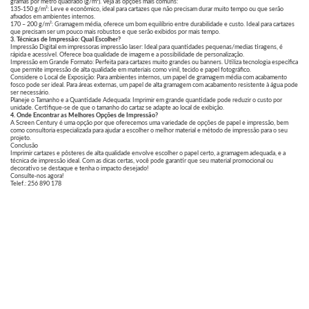
gramas por metro quadrado (g/m²). Veja as opções mais comuns:
135-150 g/m²: Leve e econômico, ideal para cartazes que não precisam durar muito tempo ou que serão
afixados em ambientes internos.
170 – 200 g/m²: Gramagem média, oferece um bom equilíbrio entre durabilidade e custo. Ideal para cartazes
que precisam ser um pouco mais robustos e que serão exibidos por mais tempo.
3. Técnicas de Impressão: Qual Escolher?
Impressão Digital em impressoras impressão laser: Ideal para quantidades pequenas/medias tiragens, é
rápida e acessível. Oferece boa qualidade de imagem e a possibilidade de personalização.
Impressão em Grande Formato: Perfeita para cartazes muito grandes ou banners. Utiliza tecnologia específica
que permite impressão de alta qualidade em materiais como vinil, tecido e papel fotográfico.
Considere o Local de Exposição: Para ambientes internos, um papel de gramagem média com acabamento
fosco pode ser ideal. Para áreas externas, um papel de alta gramagem com acabamento resistente à água pode
ser necessário.
Planeje o Tamanho e a Quantidade Adequada: Imprimir em grande quantidade pode reduzir o custo por
unidade. Certifique-se de que o tamanho do cartaz se adapte ao local de exibição.
4. Onde Encontrar as Melhores Opções de Impressão?
A Screen Century é uma opção por que oferecemos uma variedade de opções de papel e impressão, bem
como consultoria especializada para ajudar a escolher o melhor material e método de impressão para o seu
projeto.
Conclusão
Imprimir cartazes e pôsteres de alta qualidade envolve escolher o papel certo, a gramagem adequada, e a
técnica de impressão ideal. Com as dicas certas, você pode garantir que seu material promocional ou
decorativo se destaque e tenha o impacto desejado!
Consulte-nos agora!
Telef.: 256 890 178