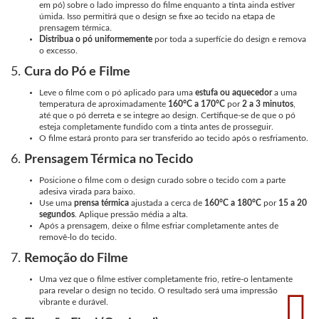
em pó) sobre o lado impresso do filme enquanto a tinta ainda estiver
úmida. Isso permitirá que o design se fixe ao tecido na etapa de
prensagem térmica.
Distribua o pó uniformemente
por toda a superfície do design e remova
o excesso.
5.
Cura do Pó e Filme
Leve o filme com o pó aplicado para uma
estufa ou aquecedor
a uma
temperatura de aproximadamente
160°C a 170°C
por
2 a 3 minutos
,
até que o pó derreta e se integre ao design. Certifique-se de que o pó
esteja completamente fundido com a tinta antes de prosseguir.
O filme estará pronto para ser transferido ao tecido após o resfriamento.
6.
Prensagem Térmica no Tecido
Posicione o filme com o design curado sobre o tecido com a parte
adesiva virada para baixo.
Use uma
prensa térmica
ajustada a cerca de
160°C a 180°C
por
15 a 20
segundos
. Aplique pressão média a alta.
Após a prensagem, deixe o filme esfriar completamente antes de
removê-lo do tecido.
7.
Remoção do Filme
Uma vez que o filme estiver completamente frio, retire-o lentamente
para revelar o design no tecido. O resultado será uma impressão
vibrante e durável.