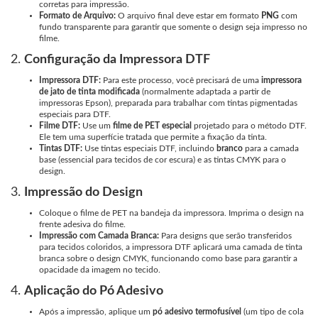
corretas para impressão.
Formato de Arquivo:
O arquivo final deve estar em formato
PNG
com
fundo transparente para garantir que somente o design seja impresso no
filme.
2.
Configuração da Impressora DTF
Impressora DTF:
Para este processo, você precisará de uma
impressora
de jato de tinta modificada
(normalmente adaptada a partir de
impressoras Epson), preparada para trabalhar com tintas pigmentadas
especiais para DTF.
Filme DTF:
Use um
filme de PET especial
projetado para o método DTF.
Ele tem uma superfície tratada que permite a fixação da tinta.
Tintas DTF:
Use tintas especiais DTF, incluindo
branco
para a camada
base (essencial para tecidos de cor escura) e as tintas CMYK para o
design.
3.
Impressão do Design
Coloque o filme de PET na bandeja da impressora. Imprima o design na
frente adesiva do filme.
Impressão com Camada Branca:
Para designs que serão transferidos
para tecidos coloridos, a impressora DTF aplicará uma camada de tinta
branca sobre o design CMYK, funcionando como base para garantir a
opacidade da imagem no tecido.
4.
Aplicação do Pó Adesivo
Após a impressão, aplique um
pó adesivo termofusível
(um tipo de cola