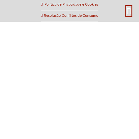
Política de Privacidade e Cookies
Resolução Conflitos de Consumo
Av. Eng. Arantes e Oliveira 905
3700-315 São João da Madeira
Aveiro - Portugal
40°54'01.1"N 8°29'45.9"W
Seg-Sex: 9h00 – 19h30
Sáb: 9h30 – 13h00
+351 256 890 178
(Chamada para a rede fixa nacional)
+351 912 229 755
(Chamada para rede móvel nacional)
screencentury@gmail.com