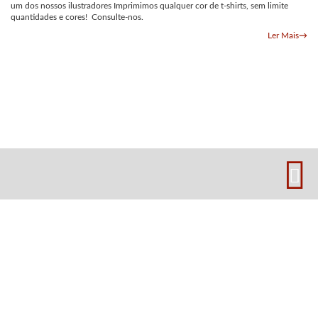
um dos nossos ilustradores Imprimimos qualquer cor de t-shirts, sem limite
quantidades e cores! Consulte-nos.
Ler Mais
→
Política de Privacidade e Cookies
Resolução Conflitos de Consumo