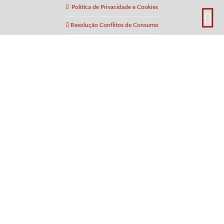
Política de Privacidade e Cookies
Resolução Conflitos de Consumo
Av. Eng. Arantes e Oliveira 905
3700-315 São João da Madeira
Aveiro - Portugal
40°54'01.1"N 8°29'45.9"W
Seg-Sex: 9h00 – 19h30
Sáb: 9h30 – 13h00
+351 256 890 178
(Chamada para a rede fixa nacional)
+351 912 229 755
(Chamada para rede móvel nacional)
screencentury@gmail.com