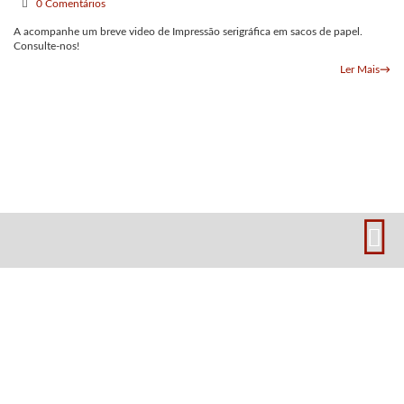
0 Comentários
A acompanhe um breve video de Impressão serigráfica em sacos de papel.
Consulte-nos!
Ler Mais
→
Política de Privacidade e Cookies
Resolução Conflitos de Consumo