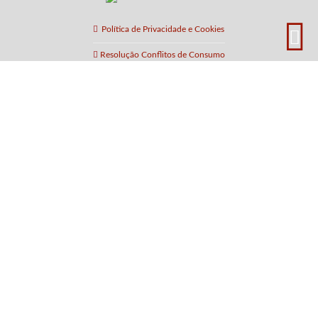
Política de Privacidade e Cookies
Resolução Conflitos de Consumo
Av. Eng. Arantes e Oliveira 905
3700-315 São João da Madeira
Aveiro - Portugal
40°54'01.1"N 8°29'45.9"W
Seg-Sex: 9h00 – 19h30
Sáb: 9h30 – 13h00
+351 256 890 178
(Chamada para a rede fixa nacional)
+351 912 229 755
(Chamada para rede móvel nacional)
screencentury@gmail.com