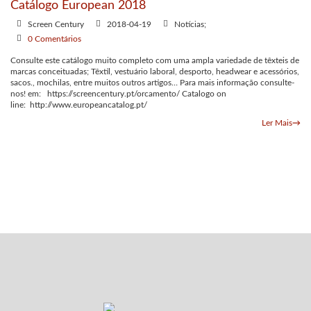
Catálogo European 2018
Screen Century
2018-04-19
Notícias;
0 Comentários
Consulte este catálogo muito completo com uma ampla variedade de têxteis de
marcas conceituadas; Têxtil, vestuário laboral, desporto, headwear e acessórios,
sacos., mochilas, entre muitos outros artigos… Para mais informação consulte-
nos! em: https://screencentury.pt/orcamento/ Catalogo on
line: http://www.europeancatalog.pt/
Ler Mais
→