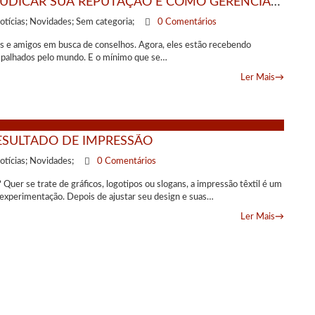
EJUDICAR SUA REPUTAÇÃO E COMO GERENCIÁ-
otícias; Novidades; Sem categoria;
0 Comentários
es e amigos em busca de conselhos. Agora, eles estão recebendo
espalhados pelo mundo. E o mínimo que se…
Ler Mais
→
ESULTADO DE IMPRESSÃO
otícias; Novidades;
0 Comentários
er se trate de gráficos, logotipos ou slogans, a impressão têxtil é um
experimentação. Depois de ajustar seu design e suas…
Ler Mais
→