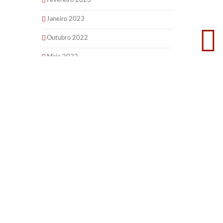
Fevereiro 2023
Janeiro 2023
Outubro 2022
Maio 2022
Março 2022
Dezembro 2021
Setembro 2021
Julho 2021
Abril 2021
Março 2021
Fevereiro 2021
Outubro 2020