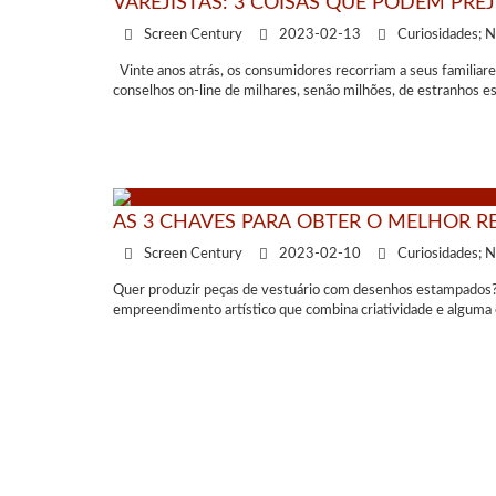
VAREJISTAS: 3 COISAS QUE PODEM PR
LAS
Screen Century
2023-02-13
Curiosidades; N
Vinte anos atrás, os consumidores recorriam a seus familiar
conselhos on-line de milhares, senão milhões, de estranhos 
AS 3 CHAVES PARA OBTER O MELHOR R
Screen Century
2023-02-10
Curiosidades; N
Quer produzir peças de vestuário com desenhos estampados? Qu
empreendimento artístico que combina criatividade e alguma 